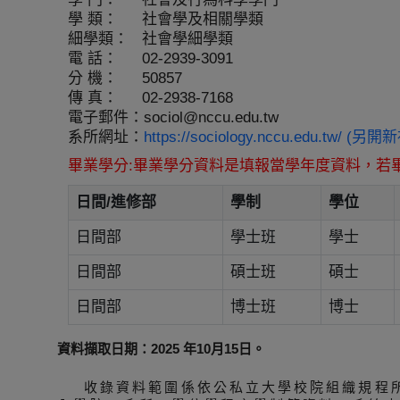
學 類：
社會學及相關學類
細學類：
社會學細學類
電 話：
02-2939-3091
分 機：
50857
傳 真：
02-2938-7168
電子郵件：
sociol@nccu.edu.tw
系所網址：
https://sociology.nccu.edu.tw/ (另
畢業學分:畢業學分資料是填報當學年度資料，若
日間/進修部
學制
學位
日間部
學士班
學士
日間部
碩士班
碩士
日間部
博士班
博士
資料擷取日期：2025 年10月15日。
收錄資料範圍係依公私立大學校院組織規程