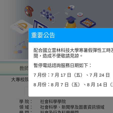
到
主
要
內
容
區
塊
重要公告
配合國立雲林科技大學寒暑假彈性工時及
間，造成不便敬請見諒。
暫停電話諮詢服務日期如下：
教師查詢
學校查詢
以學
7 月份：7 月 17 日（五）、7 月 24 
大專校院一覽表
學系資訊
8 月份：8 月 7 日（五）、8 月 14 日
國立政治大學-社會學系
師資
學 院：
社會科學學院
領 域：
社會科學、新聞學及圖書資訊領域
學 門：
社會及行為科學學門