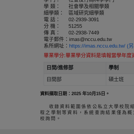
學 類：
社會學及相關學類
細學類：
區域研究細學類
電 話：
02-2939-3091
分 機：
51255
傳 真：
02-2938-7449
電子郵件：
imas@nccu.edu.tw
系所網址：
https://imas.nccu.edu.tw
畢業學分:畢業學分資料是填報當學年度
日間/進修部
學制
日間部
碩士班
資料擷取日期：2025 年10月15日。
收錄資料範圍係依公私立大學校院
程之學制等資料，系統查詢結果僅為概
校詢問。