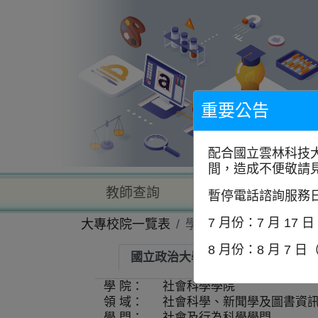
到
主
要
內
容
區
塊
重要公告
配合國立雲林科技
間，造成不便敬請
教師查詢
學校查詢
暫停電話諮詢服務
7 月份：7 月 17 
大專校院一覽表
學系資訊
8 月份：8 月 7 日
國立政治大學-亞太研究英語碩士學
學 院：
社會科學學院
領 域：
社會科學、新聞學及圖書資
學 門：
社會及行為科學學門