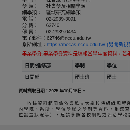
學 類：
社會學及相關學類
細學類：
區域研究細學類
電 話：
02-2939-3091
分 機：
62746
傳 真：
02-2939-0434
電子郵件：
62746@nccu.edu.tw
系所網址：
https://mecas.nccu.edu.tw/ (另開新視
畢業學分:畢業學分資料是填報當學年度資料，若
日間/進修部
學制
學位
日間部
碩士班
碩士
資料擷取日期：2025 年10月15日。
收錄資料範圍係依公私立大學校院組織規程
內學院、系所、學位學程之學制等資料，系統
位設置狀況等），建請參照各校網站或逕洽學校