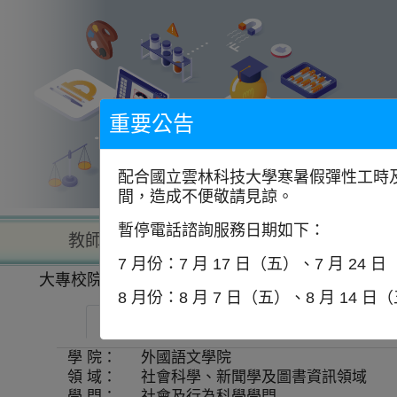
到
主
要
內
容
區
塊
重要公告
配合國立雲林科技大學寒暑假彈性工時及
間，造成不便敬請見諒。
暫停電話諮詢服務日期如下：
教師查詢
學校查詢
以學
7 月份：7 月 17 日（五）、7 月 24 
大專校院一覽表
學系資訊
8 月份：8 月 7 日（五）、8 月 14 日
國立政治大學-中東與中亞研究碩士學位學程
學 院：
外國語文學院
領 域：
社會科學、新聞學及圖書資訊領域
學 門：
社會及行為科學學門