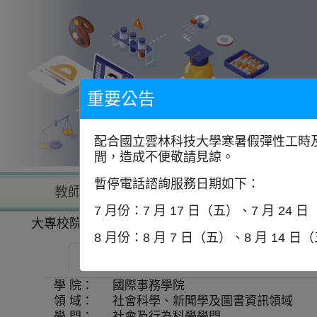
到
主
要
內
容
區
塊
重要公告
配合國立雲林科技大學寒暑假彈性工時及
間，造成不便敬請見諒。
暫停電話諮詢服務日期如下：
教師查詢
學校查詢
以學
7 月份：7 月 17 日（五）、7 月 24 
大專校院一覽表
學系資訊
8 月份：8 月 7 日（五）、8 月 14 日
國立政治大學-國際事務學院國家安全與大陸
學 院：
國際事務學院
領 域：
社會科學、新聞學及圖書資訊領域
學 門：
社會及行為科學學門