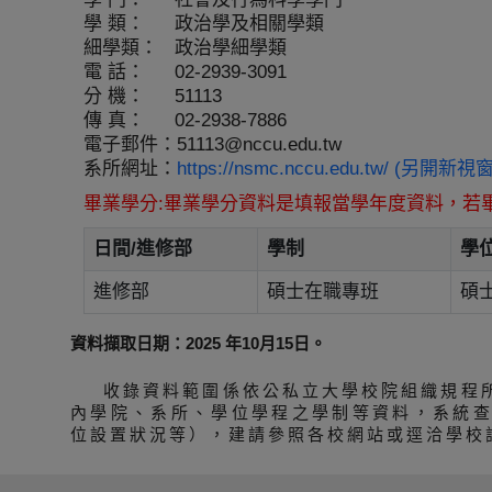
學 類：
政治學及相關學類
細學類：
政治學細學類
電 話：
02-2939-3091
分 機：
51113
傳 真：
02-2938-7886
電子郵件：
51113@nccu.edu.tw
系所網址：
https://nsmc.nccu.edu.tw/ (另開新視窗
畢業學分:畢業學分資料是填報當學年度資料，若
日間/進修部
學制
學
進修部
碩士在職專班
碩
資料擷取日期：2025 年10月15日。
收錄資料範圍係依公私立大學校院組織規程
內學院、系所、學位學程之學制等資料，系統
位設置狀況等），建請參照各校網站或逕洽學校