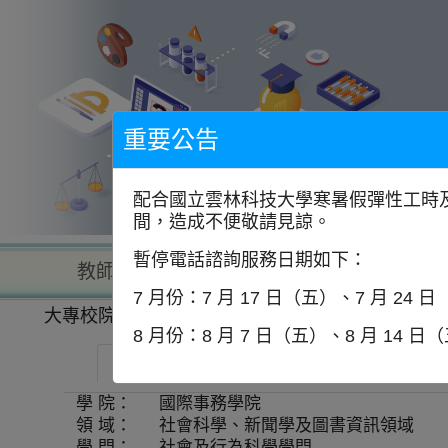
到
主
要
內
容
區
塊
重要公告
配合國立雲林科技大學寒暑假彈性工時及
間，造成不便敬請見諒。
暫停電話諮詢服務日期如下：
教師查詢
學校查詢
以學
7 月份：7 月 17 日（五）、7 月 24 
大專校院一覽表
學系資訊
8 月份：8 月 7 日（五）、8 月 14 日
國立政治大學-日本研究博士學位學程
學 院：
國際事務學院
領 域：
社會科學、新聞學及圖書資訊領域
學 門：
社會及行為科學學門