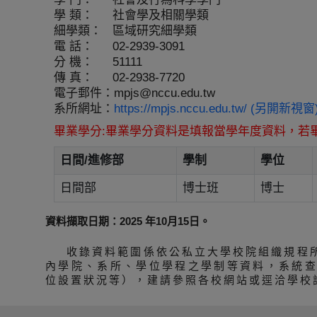
學 類：
社會學及相關學類
細學類：
區域研究細學類
電 話：
02-2939-3091
分 機：
51111
傳 真：
02-2938-7720
電子郵件：
mpjs@nccu.edu.tw
系所網址：
https://mpjs.nccu.edu.tw/ (另開新視窗
畢業學分:畢業學分資料是填報當學年度資料，若
日間/進修部
學制
學位
日間部
博士班
博士
資料擷取日期：2025 年10月15日。
收錄資料範圍係依公私立大學校院組織規程
內學院、系所、學位學程之學制等資料，系統
位設置狀況等），建請參照各校網站或逕洽學校