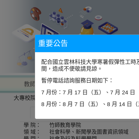
到
主
要
內
容
區
塊
重要公告
配合國立雲林科技大學寒暑假彈性工時及
間，造成不便敬請見諒。
暫停電話諮詢服務日期如下：
教師查詢
學校查詢
以學
7 月份：7 月 17 日（五）、7 月 24 
大專校院一覽表
學系資訊
8 月份：8 月 7 日（五）、8 月 14 日
國立清華大學-教育心理與諮商學系
學 院：
竹師教育學院
領 域：
社會科學、新聞學及圖書資訊領域
學 門：
社會及行為科學學門