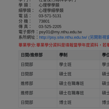
學 類：
心理學學類
細學類：
心理學細學類
電 話：
03-571-5131
分 機：
73801
傳 真：
03-525-2205
電子郵件：
psy01@my.nthu.edu.tw
系所網址：
http://psy.site.nthu.edu.tw/ (另開新視
畢業學分:畢業學分資料是填報當學年度資料，若
日間/進修部
學制
學
日間部
學士班
學
日間部
碩士班
碩
進修部
碩士在職專班
碩
進修部
碩士在職專班
碩
日間部
博士班
博