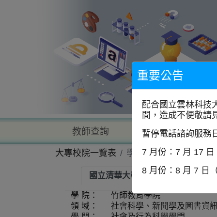
到
主
要
內
容
區
塊
重要公告
配合國立雲林科技
間，造成不便敬請
教師查詢
學校查詢
暫停電話諮詢服務
7 月份：7 月 17 
大專校院一覽表
學系資訊
8 月份：8 月 7 日
國立清華大學-學習科學與科技研究
學 院：
竹師教育學院
領 域：
社會科學、新聞學及圖書資
學 門：
社會及行為科學學門