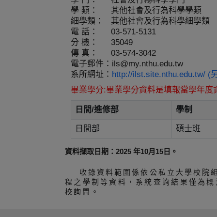
學 類：
其他社會及行為科學學類
細學類：
其他社會及行為科學細學類
電 話：
03-571-5131
分 機：
35049
傳 真：
03-574-3042
電子郵件：
ils@my.nthu.edu.tw
系所網址：
http://ilst.site.nthu.edu.t
畢業學分:畢業學分資料是填報當學年度
日間/進修部
學制
日間部
碩士班
資料擷取日期：2025 年10月15日。
收錄資料範圍係依公私立大學校院
程之學制等資料，系統查詢結果僅為概
校詢問。