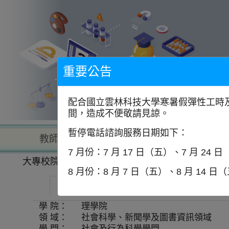
到
主
要
內
容
區
塊
重要公告
配合國立雲林科技大學寒暑假彈性工時及
間，造成不便敬請見諒。
暫停電話諮詢服務日期如下：
教師查詢
學校查詢
以學
7 月份：7 月 17 日（五）、7 月 24 
大專校院一覽表
學系資訊
8 月份：8 月 7 日（五）、8 月 14 日
國立臺灣大學-地理環境資源學系
師
學 院：
理學院
領 域：
社會科學、新聞學及圖書資訊領域
學 門：
社會及行為科學學門