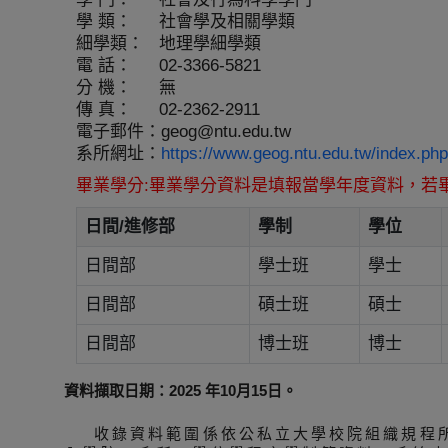
學 類：
社會學及相關學類
細學類：
地理學細學類
電 話：
02-3366-5821
分 機：
無
傳 真：
02-2362-2911
電子郵件：
geog@ntu.edu.tw
系所網址：
https://www.geog.ntu.edu.tw/index
畢業學分:畢業學分資料是填報當學年度資料，若
日間/進修部
學制
學位
日間部
學士班
學士
日間部
碩士班
碩士
日間部
博士班
博士
資料擷取日期：2025 年10月15日。
收錄資料範圍係依公私立大學校院組織規程