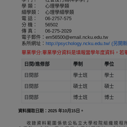
學 類：
心理學學類
細學類：
心理學細學類
電 話：
06-2757-575
分 機：
56502
傳 真：
06-275-2029
電子郵件：
em56500@email.ncku.edu.tw
系所網址：
http://psychology.ncku.edu.tw/ (另
畢業學分:畢業學分資料是填報當學年度資料，若
日間/進修部
學制
學位
日間部
學士班
學士
日間部
碩士班
碩士
日間部
博士班
博士
資料擷取日期：2025 年10月15日。
收錄資料範圍係依公私立大學校院組織規程