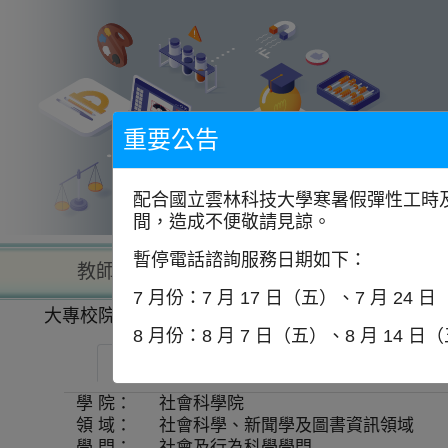
到
主
要
內
容
區
塊
重要公告
配合國立雲林科技大學寒暑假彈性工時及
間，造成不便敬請見諒。
暫停電話諮詢服務日期如下：
教師查詢
學校查詢
以學
7 月份：7 月 17 日（五）、7 月 24 
大專校院一覽表
學系資訊
8 月份：8 月 7 日（五）、8 月 14 日
國立成功大學-心理學系
師資
學 院：
社會科學院
領 域：
社會科學、新聞學及圖書資訊領域
學 門：
社會及行為科學學門