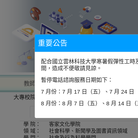
到
主
要
內
容
區
塊
重要公告
配合國立雲林科技大學寒暑假彈性工時及
間，造成不便敬請見諒。
暫停電話諮詢服務日期如下：
教師查詢
學校查詢
以學
7 月份：7 月 17 日（五）、7 月 24 
大專校院一覽表
學系資訊
8 月份：8 月 7 日（五）、8 月 14 日
國立陽明交通大學-客家社會與文化碩士在職
學 院：
客家文化學院
領 域：
社會科學、新聞學及圖書資訊領域
學 門：
社會及行為科學學門