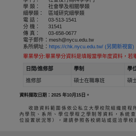
學 類：
社會學及相關學類
細學類：
區域研究細學類
電 話：
03-513-1541
分 機：
31541
傳 真：
03-658-0677
電子郵件：
mesh@nycu.edu.tw
系所網址：
https://chk.nycu.edu.tw/ (另開新視窗)
畢業學分:畢業學分資料是填報當學年度資料，若
日間/進修部
學制
學
進修部
碩士在職專班
碩
資料擷取日期：2025 年10月15日。
收錄資料範圍係依公私立大學校院組織規程
內學院、系所、學位學程之學制等資料，系統
位設置狀況等），建請參照各校網站或逕洽學校