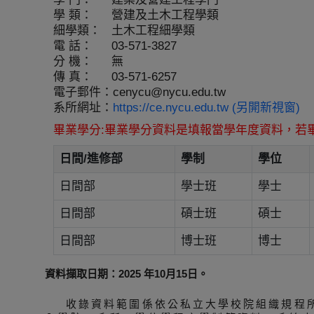
學 類：
營建及土木工程學類
細學類：
土木工程細學類
電 話：
03-571-3827
分 機：
無
傳 真：
03-571-6257
電子郵件：
cenycu@nycu.edu.tw
系所網址：
https://ce.nycu.edu.tw (另開新視窗)
畢業學分:畢業學分資料是填報當學年度資料，若
日間/進修部
學制
學位
日間部
學士班
學士
日間部
碩士班
碩士
日間部
博士班
博士
資料擷取日期：2025 年10月15日。
收錄資料範圍係依公私立大學校院組織規程