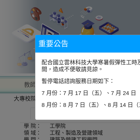
到
主
要
內
容
區
塊
重要公告
配合國立雲林科技大學寒暑假彈性工時及
間，造成不便敬請見諒。
暫停電話諮詢服務日期如下：
教師查詢
學校查詢
以學
7 月份：7 月 17 日（五）、7 月 24 
大專校院一覽表
學系資訊
8 月份：8 月 7 日（五）、8 月 14 日
國立陽明交通大學-土木工程學系
師
學 院：
工學院
領 域：
工程、製造及營建領域
學 門：
建築及營建工程學門