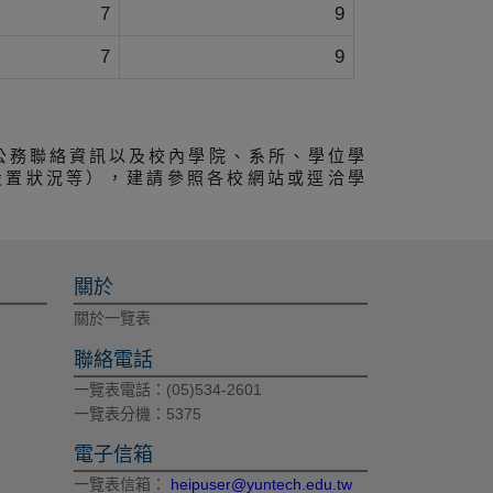
7
9
7
9
公務聯絡資訊以及校內學院、系所、學位學
設置狀況等），建請參照各校網站或逕洽學
關於
關於一覽表
聯絡電話
一覽表電話：(05)534-2601
一覽表分機：5375
電子信箱
一覽表信箱：
heipuser@yuntech.edu.tw