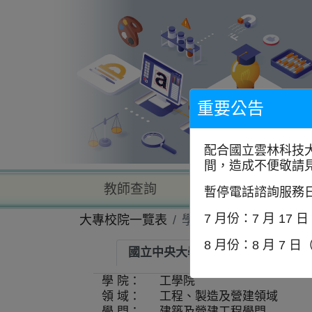
到
主
要
內
容
區
塊
重要公告
配合國立雲林科技
間，造成不便敬請
教師查詢
學校查詢
暫停電話諮詢服務
7 月份：7 月 17 
大專校院一覽表
學系資訊
8 月份：8 月 7 日
國立中央大學-土木工程學系
學 院：
工學院
領 域：
工程、製造及營建領域
學 門：
建築及營建工程學門