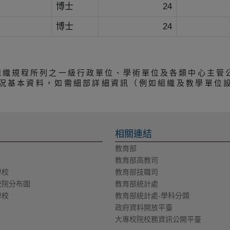
博士
24
博士
24
組織規程所列之一級行政單位、學術單位及各類中心主管
況基本資料，如需細部詳細資訊（例如組織及教學單位
相關連結
教育部
教育部高教司
學校
教育部技職司
校院分布圖
教育部統計處
學校
教育部統計處-學科分類
政府資料開放平臺
大專校院校務資訊公開平臺