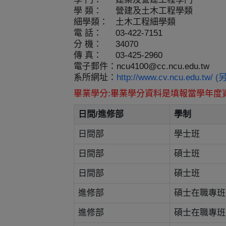
學 類：
營建及土木工程學類
細學類：
土木工程細學類
電 話：
03-422-7151
分 機：
34070
傳 真：
03-425-2960
電子郵件：
ncu4100@cc.ncu.edu.tw
系所網址：
http://www.cv.ncu.edu.tw
畢業學分:畢業學分資料是填報當學年度
日間/進修部
學制
日間部
學士班
日間部
碩士班
日間部
碩士班
進修部
碩士在職專班
進修部
碩士在職專班