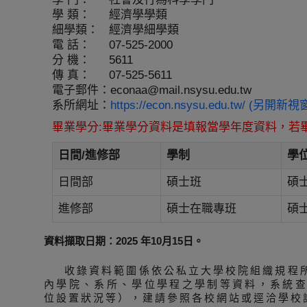
學 類：
經濟學學類
細學類：
經濟學細學類
電 話：
07-525-2000
分 機：
5611
傳 真：
07-525-5611
電子郵件：
econaa@mail.nsysu.edu.tw
系所網址：
https://econ.nsysu.edu.tw/ (另開新視
畢業學分:畢業學分資料是填報當學年度資料，若
日間/進修部
學制
學
日間部
碩士班
碩
進修部
碩士在職專班
碩
資料擷取日期：2025 年10月15日。
收錄資料範圍係依公私立大學校院組織規程
內學院、系所、學位學程之學制等資料，系統
位設置狀況等），建請參照各校網站或逕洽學校