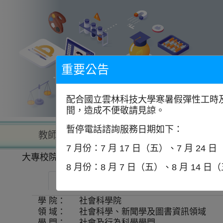
到
主
要
內
容
區
塊
重要公告
配合國立雲林科技大學寒暑假彈性工時及
間，造成不便敬請見諒。
暫停電話諮詢服務日期如下：
教師查詢
學校查詢
以學
7 月份：7 月 17 日（五）、7 月 24 
大專校院一覽表
學系資訊
8 月份：8 月 7 日（五）、8 月 14 日
國立中山大學-經濟學研究所
師資
學 院：
社會科學院
領 域：
社會科學、新聞學及圖書資訊領域
學 門：
社會及行為科學學門