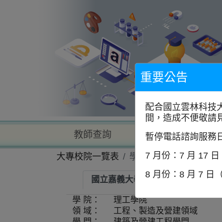
到
主
要
內
容
區
塊
重要公告
配合國立雲林科技
間，造成不便敬請
教師查詢
學校查詢
暫停電話諮詢服務
7 月份：7 月 17 
大專校院一覽表
學系資訊
8 月份：8 月 7 日
國立嘉義大學-土木與水資源工程學
學 院：
理工學院
領 域：
工程、製造及營建領域
學 門：
建築及營建工程學門