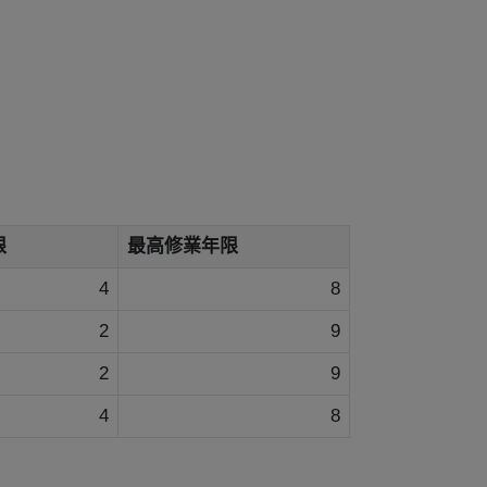
限
最高修業年限
4
8
2
9
2
9
4
8