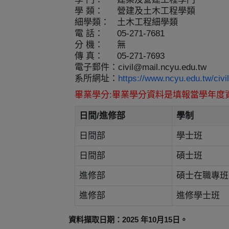
學 類：
營建及土木工程學類
細學類：
土木工程細學類
電 話：
05-271-7681
分 機：
無
傳 真：
05-271-7693
電子郵件：
civil@mail.ncyu.edu.tw
系所網址：
https://www.ncyu.edu.tw/c
畢業學分:畢業學分資料是填報當學年度
日間/進修部
學制
日間部
學士班
日間部
碩士班
進修部
碩士在職專班
進修部
進修學士班
資料擷取日期：2025 年10月15日。