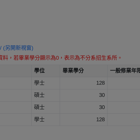
ivil/ (另開新視窗)
資料，若畢業學分顯示為0，表示為不分系招生系所。
學位
畢業學分
一般修業年
學士
128
碩士
30
碩士
30
學士
128