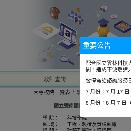
到
主
要
內
容
區
塊
重要公告
配合國立雲林科技
間，造成不便敬請
教師查詢
學校查詢
暫停電話諮詢服務
7 月份：7 月 17 
大專校院一覽表
學系資訊
8 月份：8 月 7 日
國立暨南國際大學-土木工程學系
學 院：
科技學院
領 域：
工程、製造及營建領域
學 門：
建築及營建工程學門