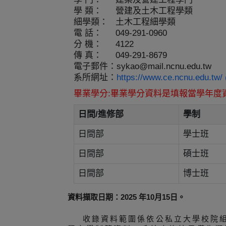
學 類：
營建及土木工程學類
細學類：
土木工程細學類
電 話：
049-291-0960
分 機：
4122
傳 真：
049-291-8679
電子郵件：
sykao@mail.ncnu.edu.tw
系所網址：
https://www.ce.ncnu.edu.
畢業學分:畢業學分資料是填報當學年度
日間/進修部
學制
日間部
學士班
日間部
碩士班
日間部
博士班
資料擷取日期：2025 年10月15日。
收錄資料範圍係依公私立大學校院