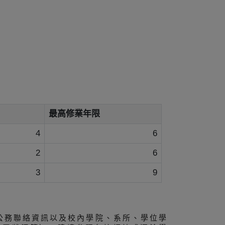
最高修業年限
4
6
2
6
3
9
公務聯絡資訊以及校內學院、系所、學位學