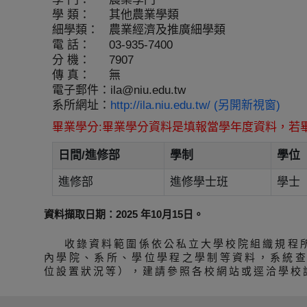
學 類：
其他農業學類
細學類：
農業經濟及推廣細學類
電 話：
03-935-7400
分 機：
7907
傳 真：
無
電子郵件：
ila@niu.edu.tw
系所網址：
http://ila.niu.edu.tw/ (另開新視窗)
畢業學分:畢業學分資料是填報當學年度資料，若
日間/進修部
學制
學位
進修部
進修學士班
學士
資料擷取日期：2025 年10月15日。
收錄資料範圍係依公私立大學校院組織規程
內學院、系所、學位學程之學制等資料，系統
位設置狀況等），建請參照各校網站或逕洽學校