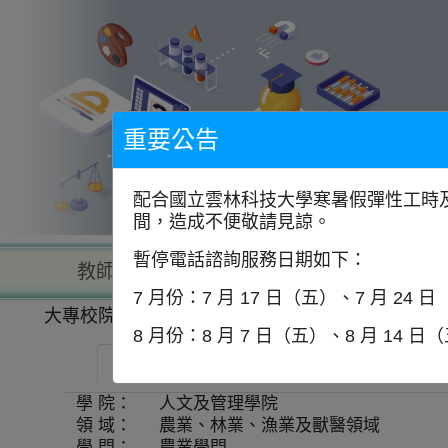
到
主
要
內
容
區
塊
重要公告
配合國立雲林科技大學寒暑假彈性工時及
間，造成不便敬請見諒。
暫停電話諮詢服務日期如下：
教師查詢
學校查詢
以學
7 月份：7 月 17 日（五）、7 月 24 
大專校院一覽表
學系資訊
8 月份：8 月 7 日（五）、8 月 14 日
國立宜蘭大學-智慧休閒農業進修學士學位學
學 院：
人文及管理學院
領 域：
農業、林業、漁業及獸醫領域
學 門：
農業學門