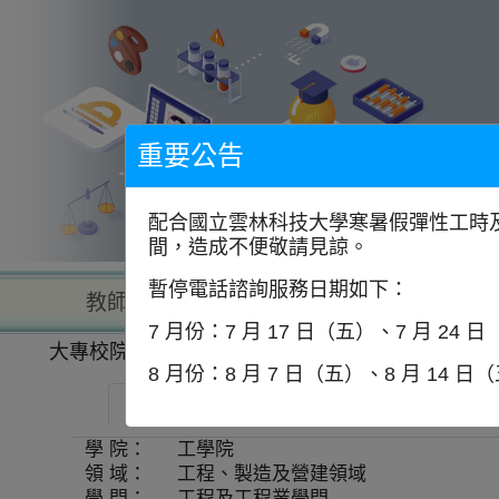
到
主
要
內
容
區
塊
重要公告
配合國立雲林科技大學寒暑假彈性工時及
間，造成不便敬請見諒。
暫停電話諮詢服務日期如下：
教師查詢
學校查詢
以學
7 月份：7 月 17 日（五）、7 月 24 
大專校院一覽表
學系資訊
8 月份：8 月 7 日（五）、8 月 14 日
國立宜蘭大學-機械與機電工程學系
學 院：
工學院
領 域：
工程、製造及營建領域
學 門：
工程及工程業學門