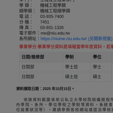
學 類：
機械工程學類
細學類：
機械工程細學類
電 話：
03-935-7400
分 機：
7451
傳 真：
03-931-1326
電子郵件：
me@niu.edu.tw
系所網址：
https://niume.niu.edu.tw/ (另開新視窗)
畢業學分:畢業學分資料是填報當學年度資料，若
日間/進修部
學制
學位
日間部
學士班
學士
日間部
碩士班
碩士
資料擷取日期：2025 年10月15日。
收錄資料範圍係依公私立大學校院組織規程
內學院、系所、學位學程之學制等資料，系統
位設置狀況等），建請參照各校網站或逕洽學校