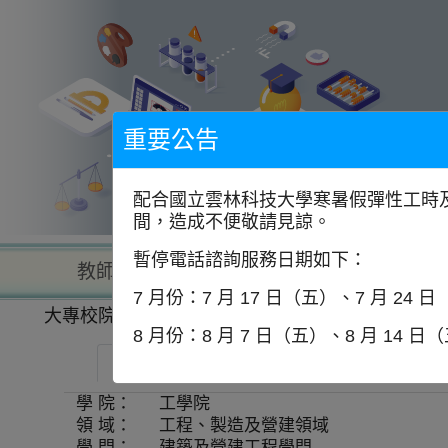
到
主
要
內
容
區
塊
重要公告
配合國立雲林科技大學寒暑假彈性工時及
間，造成不便敬請見諒。
暫停電話諮詢服務日期如下：
教師查詢
學校查詢
以學
7 月份：7 月 17 日（五）、7 月 24 
大專校院一覽表
學系資訊
8 月份：8 月 7 日（五）、8 月 14 日
國立宜蘭大學-建築與永續規劃研究所
學 院：
工學院
領 域：
工程、製造及營建領域
學 門：
建築及營建工程學門