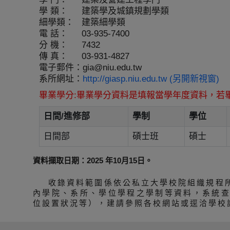
學 類：
建築學及城鎮規劃學類
細學類：
建築細學類
電 話：
03-935-7400
分 機：
7432
傳 真：
03-931-4827
電子郵件：
gia@niu.edu.tw
系所網址：
http://giasp.niu.edu.tw (另開新視窗)
畢業學分:畢業學分資料是填報當學年度資料，若
日間/進修部
學制
學位
日間部
碩士班
碩士
資料擷取日期：2025 年10月15日。
收錄資料範圍係依公私立大學校院組織規程
內學院、系所、學位學程之學制等資料，系統
位設置狀況等），建請參照各校網站或逕洽學校