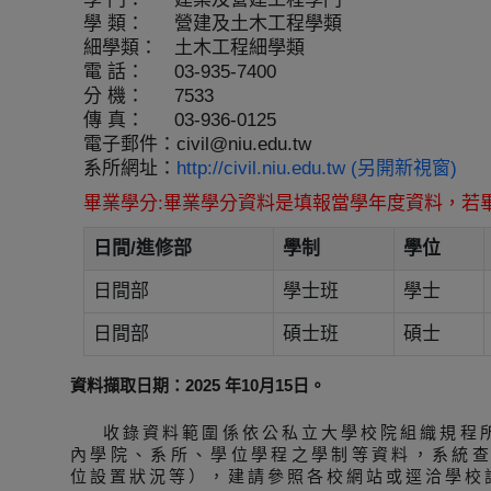
學 類：
營建及土木工程學類
細學類：
土木工程細學類
電 話：
03-935-7400
分 機：
7533
傳 真：
03-936-0125
電子郵件：
civil@niu.edu.tw
系所網址：
http://civil.niu.edu.tw (另開新視窗)
畢業學分:畢業學分資料是填報當學年度資料，若
日間/進修部
學制
學位
日間部
學士班
學士
日間部
碩士班
碩士
資料擷取日期：2025 年10月15日。
收錄資料範圍係依公私立大學校院組織規程
內學院、系所、學位學程之學制等資料，系統
位設置狀況等），建請參照各校網站或逕洽學校