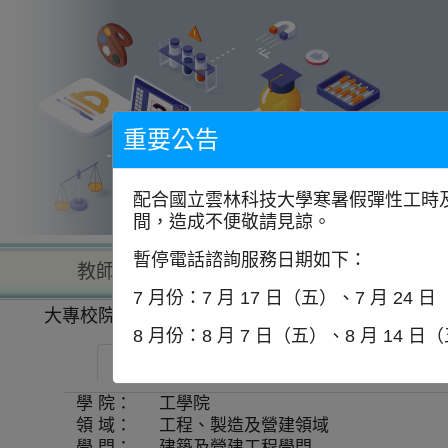
到
主
要
內
容
區
塊
重要公告
配合國立雲林科技大學寒暑假彈性工時及
間，造成不便敬請見諒。
暫停電話諮詢服務日期如下：
教師查詢
學校查詢
以學
7 月份：7 月 17 日（五）、7 月 24 
大專校院一覽表
學系資訊
8 月份：8 月 7 日（五）、8 月 14 日
國立宜蘭大學-土木工程學系
師資
學 院：
工學院
領 域：
工程、製造及營建領域
學 門：
建築及營建工程學門