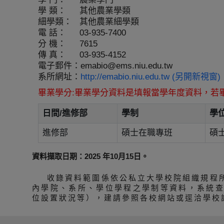
學 類：
其他農業學類
細學類：
其他農業細學類
電 話：
03-935-7400
分 機：
7615
傳 真：
03-935-4152
電子郵件：
emabio@ems.niu.edu.tw
系所網址：
http://emabio.niu.edu.tw (另開新視窗)
畢業學分:畢業學分資料是填報當學年度資料，若
日間/進修部
學制
學
進修部
碩士在職專班
碩
資料擷取日期：2025 年10月15日。
收錄資料範圍係依公私立大學校院組織規程
內學院、系所、學位學程之學制等資料，系統
位設置狀況等），建請參照各校網站或逕洽學校