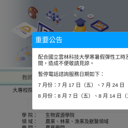
到
主
要
內
容
區
塊
重要公告
配合國立雲林科技大學寒暑假彈性工時及
間，造成不便敬請見諒。
暫停電話諮詢服務日期如下：
教師查詢
學校查詢
以學
7 月份：7 月 17 日（五）、7 月 24 
大專校院一覽表
學系資訊
8 月份：8 月 7 日（五）、8 月 14 日
國立宜蘭大學-生物資源學院碩士在職專班
學 院：
生物資源學院
領 域：
農業、林業、漁業及獸醫領域
學 門：
農業學門