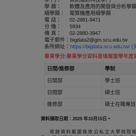
學 類：
軟體及應用的開發與分析學
細學類：
電算機應用細學類
電 話：
02-2881-9471
分 機：
5934
傳 真：
02-2880-3947
電子郵件：
bigdata2@gm.scu.edu.tw
系所網址：
https://bigdata.scu.edu.t
畢業學分:畢業學分資料是填報當學年度
日間/進修部
學制
日間部
學士班
日間部
碩士班
進修部
碩士在職專班
資料擷取日期：2025 年10月15日。
收錄資料範圍係依公私立大學校院