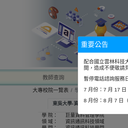
到
主
要
內
容
區
塊
重要公告
配合國立雲林科技
間，造成不便敬請
教師查詢
學校查詢
暫停電話諮詢服務
7 月份：7 月 17 
大專校院一覽表
學系資訊
8 月份：8 月 7 日
東吳大學-資料科學系
師資
學 院：
巨量資料管理學院
領 域：
資訊通訊科技領域
學 門：
資訊通訊科技學門