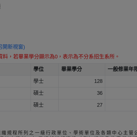
類
w/ (另開新視窗)
資料，若畢業學分顯示為0，表示為不分系招生系所。
學位
畢業學分
一般修業年
學士
128
碩士
36
碩士
27
組織規程所列之一級行政單位、學術單位及各類中心主管