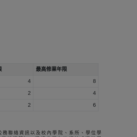
限
最高修業年限
4
8
2
4
2
6
公務聯絡資訊以及校內學院、系所、學位學