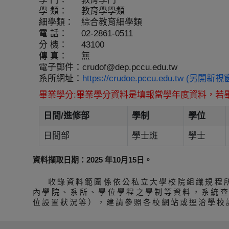
學 類：
教育學學類
細學類：
綜合教育細學類
電 話：
02-2861-0511
分 機：
43100
傳 真：
無
電子郵件：
crudof@dep.pccu.edu.tw
系所網址：
https://crudoe.pccu.edu.tw (另開新視
畢業學分:畢業學分資料是填報當學年度資料，若
日間/進修部
學制
學位
日間部
學士班
學士
資料擷取日期：2025 年10月15日。
收錄資料範圍係依公私立大學校院組織規程
內學院、系所、學位學程之學制等資料，系統
位設置狀況等），建請參照各校網站或逕洽學校