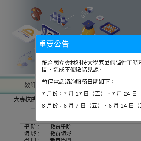
到
主
要
內
容
區
塊
重要公告
配合國立雲林科技大學寒暑假彈性工時及
間，造成不便敬請見諒。
暫停電話諮詢服務日期如下：
教師查詢
學校查詢
以學
7 月份：7 月 17 日（五）、7 月 24 
大專校院一覽表
學系資訊
8 月份：8 月 7 日（五）、8 月 14 日
中國文化大學-教育與學習科技學系
學 院：
教育學院
領 域：
教育領域
學 門：
教育學門