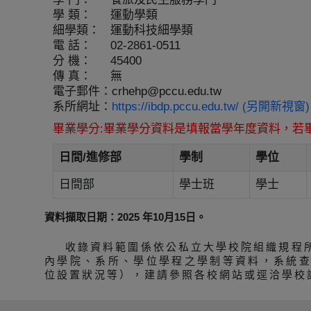
學 類：
運動學類
細學類：
運動科技細學類
電 話：
02-2861-0511
分 機：
45400
傳 真：
無
電子郵件：
crhehp@pccu.edu.tw
系所網址：
https://ibdp.pccu.edu.tw/ (另開新視窗)
畢業學分:畢業學分資料是填報當學年度資料，若
日間/進修部
學制
學位
日間部
學士班
學士
資料擷取日期：2025 年10月15日。
收錄資料範圍係依公私立大學校院組織規程
內學院、系所、學位學程之學制等資料，系統
位設置狀況等），建請參照各校網站或逕洽學校