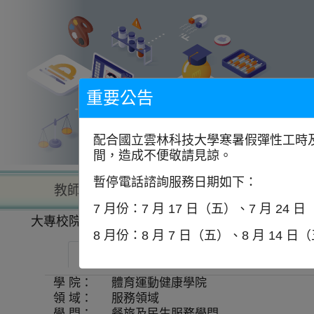
到
主
要
內
容
區
塊
重要公告
配合國立雲林科技大學寒暑假彈性工時及
間，造成不便敬請見諒。
暫停電話諮詢服務日期如下：
教師查詢
學校查詢
以學
7 月份：7 月 17 日（五）、7 月 24 
大專校院一覽表
學系資訊
8 月份：8 月 7 日（五）、8 月 14 日
中國文化大學-體育運動健康學院不分系學士
學 院：
體育運動健康學院
領 域：
服務領域
學 門：
餐旅及民生服務學門