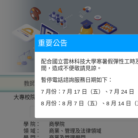
到
主
要
內
容
區
塊
重要公告
配合國立雲林科技大學寒暑假彈性工時及
間，造成不便敬請見諒。
暫停電話諮詢服務日期如下：
教師查詢
學校查詢
以學
7 月份：7 月 17 日（五）、7 月 24 
大專校院一覽表
學系資訊
8 月份：8 月 7 日（五）、8 月 14 日
中國文化大學-社會企業管理碩士在職學位學
學 院：
商學院
領 域：
商業、管理及法律領域
學 門：
商業及管理學門