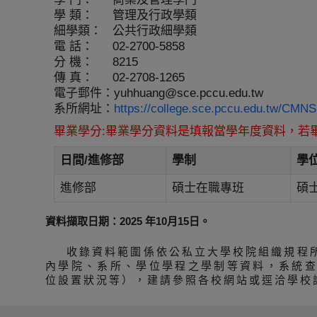
學 類：
管理及行政學類
細學類：
公共行政細學類
電 話：
02-2700-5858
分 機：
8215
傳 真：
02-2708-1265
電子郵件：
yuhhuang@sce.pccu.edu.tw
系所網址：
https://college.sce.pccu.edu.tw/
畢業學分:畢業學分資料是填報當學年度資料，若
日間/進修部
學制
學
進修部
碩士在職專班
碩
資料擷取日期：2025 年10月15日。
收錄資料範圍係依公私立大學校院組織規程
內學院、系所、學位學程之學制等資料，系統
位設置狀況等），建請參照各校網站或逕洽學校