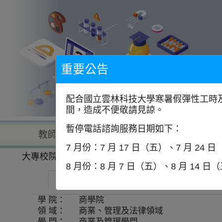
到
主
要
內
容
區
塊
重要公告
配合國立雲林科技大學寒暑假彈性工時及
間，造成不便敬請見諒。
暫停電話諮詢服務日期如下：
教師查詢
學校查詢
以學
7 月份：7 月 17 日（五）、7 月 24 
大專校院一覽表
學系資訊
8 月份：8 月 7 日（五）、8 月 14 日
中國文化大學-行銷碩士學位學程
師
學 院：
商學院
領 域：
商業、管理及法律領域
學 門：
商業及管理學門