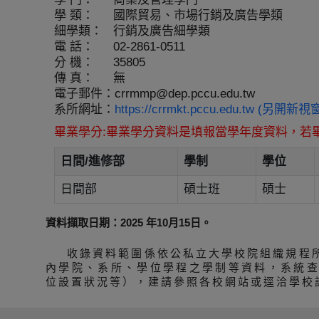
學 類：
國際貿易、市場行銷及廣告學類
細學類：
行銷及廣告細學類
電 話：
02-2861-0511
分 機：
35805
傳 真：
無
電子郵件：
crrmmp@dep.pccu.edu.tw
系所網址：
https://crrmkt.pccu.edu.tw (另開新視
畢業學分:畢業學分資料是填報當學年度資料，若
日間/進修部
學制
學位
日間部
碩士班
碩士
資料擷取日期：2025 年10月15日。
收錄資料範圍係依公私立大學校院組織規程
內學院、系所、學位學程之學制等資料，系統
位設置狀況等），建請參照各校網站或逕洽學校