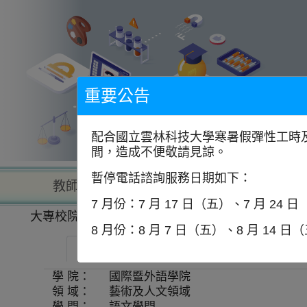
到
主
要
內
容
區
塊
重要公告
配合國立雲林科技大學寒暑假彈性工時及
間，造成不便敬請見諒。
暫停電話諮詢服務日期如下：
教師查詢
學校查詢
以學
7 月份：7 月 17 日（五）、7 月 24 
大專校院一覽表
學系資訊
8 月份：8 月 7 日（五）、8 月 14 日
中國文化大學-日本語文學系
師資
學 院：
國際暨外語學院
領 域：
藝術及人文領域
學 門：
語文學門