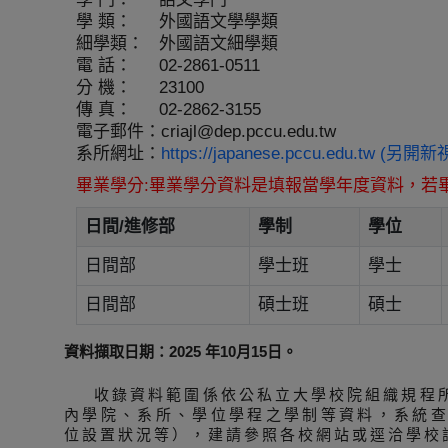
學 類：
外國語文學學類
細學類：
外國語文細學類
電 話：
02-2861-0511
分 機：
23100
傳 真：
02-2862-3155
電子郵件：
criajl@dep.pccu.edu.tw
系所網址：
https://japanese.pccu.edu.tw (另開
畢業學分:畢業學分資料是填報當學年度資料，若
日間/進修部
學制
學位
日間部
學士班
學士
日間部
碩士班
碩士
資料擷取日期：2025 年10月15日。
收錄資料範圍係依公私立大學校院組織規程
內學院、系所、學位學程之學制等資料，系統
位設置狀況等），建請參照各校網站或逕洽學校