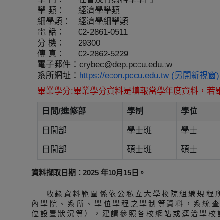
學 類：
經濟學學類
細學類：
經濟學細學類
電 話：
02-2861-0511
分 機：
29300
傳 真：
02-2862-5229
電子郵件：
crybec@dep.pccu.edu.tw
系所網址：
https://econ.pccu.edu.tw (另開新視窗)
畢業學分:畢業學分資料是填報當學年度資料，若
日間/進修部
學制
學位
日間部
學士班
學士
日間部
碩士班
碩士
資料擷取日期：2025 年10月15日。
收錄資料範圍係依公私立大學校院組織規程
內學院、系所、學位學程之學制等資料，系統
位設置狀況等），建請參照各校網站或逕洽學校