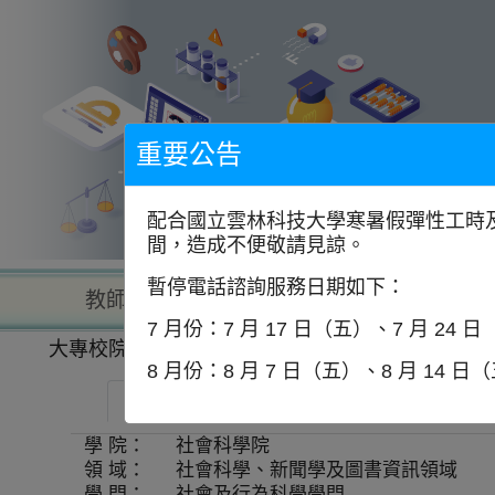
到
主
要
內
容
區
塊
重要公告
配合國立雲林科技大學寒暑假彈性工時及
間，造成不便敬請見諒。
暫停電話諮詢服務日期如下：
教師查詢
學校查詢
以學
7 月份：7 月 17 日（五）、7 月 24 
大專校院一覽表
學系資訊
8 月份：8 月 7 日（五）、8 月 14 日
中國文化大學-經濟學系
師資
學 院：
社會科學院
領 域：
社會科學、新聞學及圖書資訊領域
學 門：
社會及行為科學學門