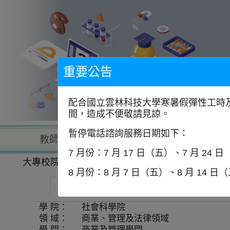
到
主
要
內
容
區
塊
重要公告
配合國立雲林科技大學寒暑假彈性工時及
間，造成不便敬請見諒。
暫停電話諮詢服務日期如下：
教師查詢
學校查詢
以學
7 月份：7 月 17 日（五）、7 月 24 
大專校院一覽表
學系資訊
8 月份：8 月 7 日（五）、8 月 14 日
中國文化大學-行政管理學系
師資
學 院：
社會科學院
領 域：
商業、管理及法律領域
學 門：
商業及管理學門