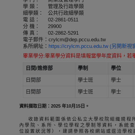
學 類：
管理及行政學類
細學類：
公共行政細學類
電 話：
02-2861-0511
分 機：
29900
傳 真：
02-2862-5291
電子郵件：
crylcm@dep.pccu.edu.tw
系所網址：
https://crylcm.pccu.edu.tw (另開新視
畢業學分:畢業學分資料是填報當學年度資料，若
日間/進修部
學制
學位
日間部
學士班
學士
日間部
學士班
學士
資料擷取日期：2025 年10月15日。
收錄資料範圍係依公私立大學校院組織規程
內學院、系所、學位學程之學制等資料，系統
位設置狀況等），建請參照各校網站或逕洽學校