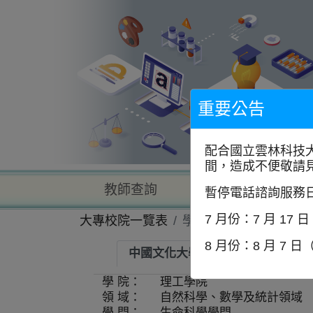
到
主
要
內
容
區
塊
重要公告
配合國立雲林科技
間，造成不便敬請
教師查詢
學校查詢
暫停電話諮詢服務
7 月份：7 月 17 
大專校院一覽表
學系資訊
8 月份：8 月 7 日
中國文化大學-生命科學系
學 院：
理工學院
領 域：
自然科學、數學及統計領域
學 門：
生命科學學門