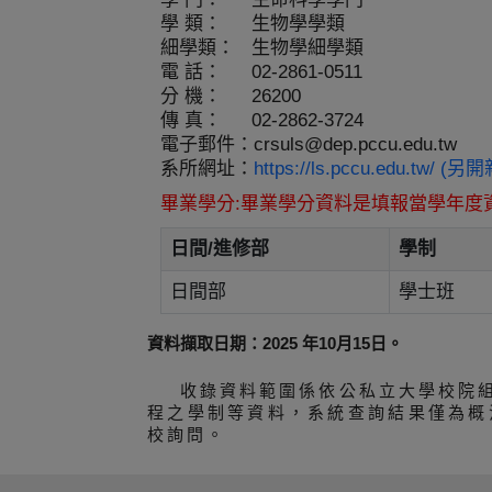
學 類：
生物學學類
細學類：
生物學細學類
電 話：
02-2861-0511
分 機：
26200
傳 真：
02-2862-3724
電子郵件：
crsuls@dep.pccu.edu.tw
系所網址：
https://ls.pccu.edu.tw/ (
畢業學分:畢業學分資料是填報當學年度
日間/進修部
學制
日間部
學士班
資料擷取日期：2025 年10月15日。
收錄資料範圍係依公私立大學校院
程之學制等資料，系統查詢結果僅為概
校詢問。