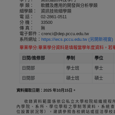
學 類：
軟體及應用的開發與分析學類
細學類：
資訊技術細學類
電 話：
02-2861-0511
分 機：
33500
傳 真：
無
電子郵件：
crenci@dep.pccu.edu.tw
系所網址：
https://iecs.pccu.edu.tw (另開新視窗)
畢業學分:畢業學分資料是填報當學年度資料，若
日間/進修部
學制
學位
日間部
學士班
學士
日間部
碩士班
碩士
資料擷取日期：2025 年10月15日。
收錄資料範圍係依公私立大學校院組織規程
內學院、系所、學位學程之學制等資料，系統
位設置狀況等），建請參照各校網站或逕洽學校