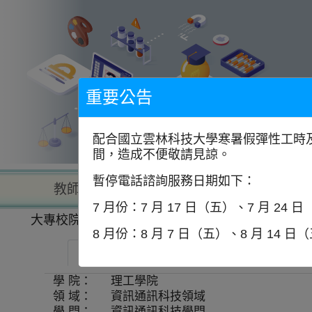
到
主
要
內
容
區
塊
重要公告
配合國立雲林科技大學寒暑假彈性工時及
間，造成不便敬請見諒。
暫停電話諮詢服務日期如下：
教師查詢
學校查詢
以學
7 月份：7 月 17 日（五）、7 月 24 
大專校院一覽表
學系資訊
8 月份：8 月 7 日（五）、8 月 14 日
中國文化大學-資訊工程學系
師資
學 院：
理工學院
領 域：
資訊通訊科技領域
學 門：
資訊通訊科技學門