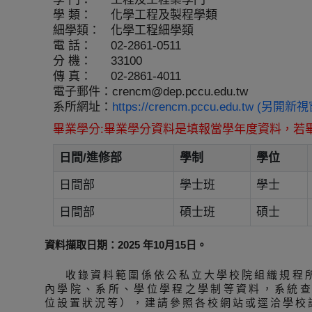
學 類：
化學工程及製程學類
細學類：
化學工程細學類
電 話：
02-2861-0511
分 機：
33100
傳 真：
02-2861-4011
電子郵件：
crencm@dep.pccu.edu.tw
系所網址：
https://crencm.pccu.edu.tw (另開新
畢業學分:畢業學分資料是填報當學年度資料，若
日間/進修部
學制
學位
日間部
學士班
學士
日間部
碩士班
碩士
資料擷取日期：2025 年10月15日。
收錄資料範圍係依公私立大學校院組織規程
內學院、系所、學位學程之學制等資料，系統
位設置狀況等），建請參照各校網站或逕洽學校