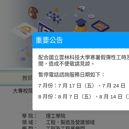
到
主
要
內
容
區
塊
重要公告
配合國立雲林科技大學寒暑假彈性工時及
間，造成不便敬請見諒。
暫停電話諮詢服務日期如下：
教師查詢
學校查詢
以學
7 月份：7 月 17 日（五）、7 月 24 
大專校院一覽表
學系資訊
8 月份：8 月 7 日（五）、8 月 14 日
中國文化大學-化學工程與材料工程學系
學 院：
理工學院
領 域：
工程、製造及營建領域
學 門：
工程及工程業學門