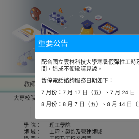
到
主
要
內
容
區
塊
重要公告
配合國立雲林科技大學寒暑假彈性工時及
間，造成不便敬請見諒。
暫停電話諮詢服務日期如下：
教師查詢
學校查詢
以學
7 月份：7 月 17 日（五）、7 月 24 
大專校院一覽表
學系資訊
8 月份：8 月 7 日（五）、8 月 14 日
中國文化大學-機械工程學系
師資
學 院：
理工學院
領 域：
工程、製造及營建領域
學 門：
工程及工程業學門