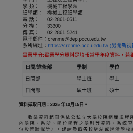
學 類：
機械工程學類
細學類：
機械工程細學類
電 話：
02-2861-0511
分 機：
33300
傳 真：
02-2861-5241
電子郵件：
crenme@dep.pccu.edu.tw
系所網址：
https://crenme.pccu.edu.tw (另開新
畢業學分:畢業學分資料是填報當學年度資料，若
日間/進修部
學制
學位
日間部
學士班
學士
日間部
碩士班
碩士
資料擷取日期：2025 年10月15日。
收錄資料範圍係依公私立大學校院組織規程
內學院、系所、學位學程之學制等資料，系統
位設置狀況等），建請參照各校網站或逕洽學校