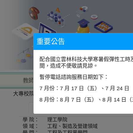
到
主
要
內
容
區
塊
重要公告
配合國立雲林科技大學寒暑假彈性工時及
間，造成不便敬請見諒。
暫停電話諮詢服務日期如下：
教師查詢
學校查詢
以學
7 月份：7 月 17 日（五）、7 月 24 
大專校院一覽表
學系資訊
8 月份：8 月 7 日（五）、8 月 14 日
中國文化大學-紡織科技創新與應用工程學系
學 院：
理工學院
領 域：
工程、製造及營建領域
學 門：
工程及工程業學門