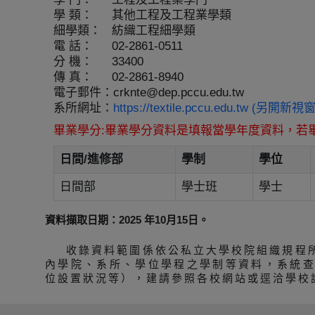
學 類：
其他工程及工程業學類
細學類：
紡織工程細學類
電 話：
02-2861-0511
分 機：
33400
傳 真：
02-2861-8940
電子郵件：
crknte@dep.pccu.edu.tw
系所網址：
https://textile.pccu.edu.tw (另開新視窗
畢業學分:畢業學分資料是填報當學年度資料，若
日間/進修部
學制
學位
日間部
學士班
學士
資料擷取日期：2025 年10月15日。
收錄資料範圍係依公私立大學校院組織規程
內學院、系所、學位學程之學制等資料，系統
位設置狀況等），建請參照各校網站或逕洽學校