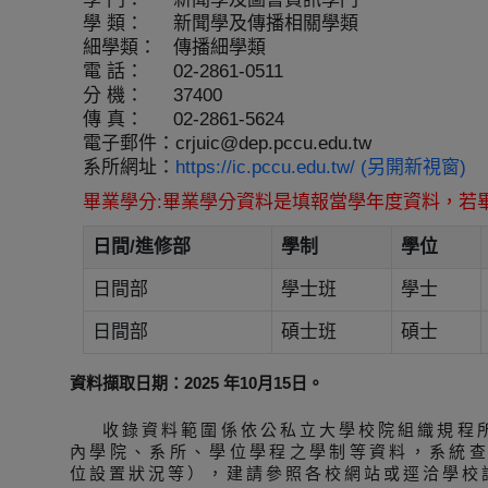
學 類：
新聞學及傳播相關學類
細學類：
傳播細學類
電 話：
02-2861-0511
分 機：
37400
傳 真：
02-2861-5624
電子郵件：
crjuic@dep.pccu.edu.tw
系所網址：
https://ic.pccu.edu.tw/ (另開新視窗)
畢業學分:畢業學分資料是填報當學年度資料，若
日間/進修部
學制
學位
日間部
學士班
學士
日間部
碩士班
碩士
資料擷取日期：2025 年10月15日。
收錄資料範圍係依公私立大學校院組織規程
內學院、系所、學位學程之學制等資料，系統
位設置狀況等），建請參照各校網站或逕洽學校