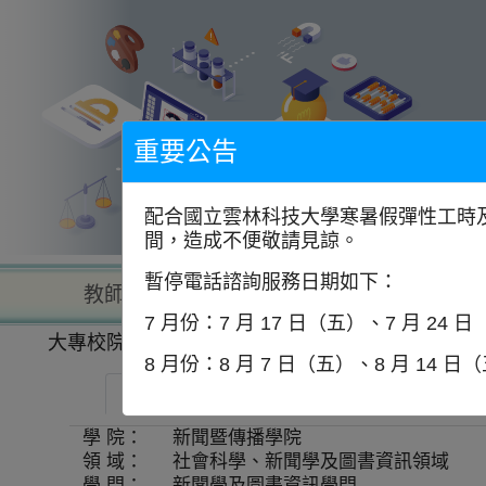
到
主
要
內
容
區
塊
重要公告
配合國立雲林科技大學寒暑假彈性工時及
間，造成不便敬請見諒。
暫停電話諮詢服務日期如下：
教師查詢
學校查詢
以學
7 月份：7 月 17 日（五）、7 月 24 
大專校院一覽表
學系資訊
8 月份：8 月 7 日（五）、8 月 14 日
中國文化大學-資訊傳播學系
師資
學 院：
新聞暨傳播學院
領 域：
社會科學、新聞學及圖書資訊領域
學 門：
新聞學及圖書資訊學門