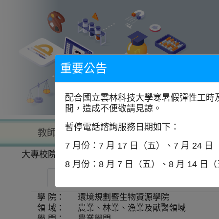
到
主
要
內
容
區
塊
重要公告
配合國立雲林科技大學寒暑假彈性工時及
間，造成不便敬請見諒。
暫停電話諮詢服務日期如下：
教師查詢
學校查詢
以學
7 月份：7 月 17 日（五）、7 月 24 
大專校院一覽表
學系資訊
8 月份：8 月 7 日（五）、8 月 14 日
中國文化大學-生物科技研究所
師資
學 院：
環境規劃暨生物資源學院
領 域：
農業、林業、漁業及獸醫領域
學 門：
農業學門