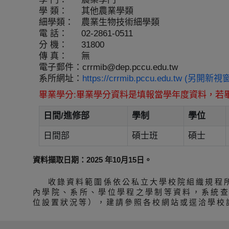
學 類：
其他農業學類
細學類：
農業生物技術細學類
電 話：
02-2861-0511
分 機：
31800
傳 真：
無
電子郵件：
crrmib@dep.pccu.edu.tw
系所網址：
https://crrmib.pccu.edu.tw (另開新視
畢業學分:畢業學分資料是填報當學年度資料，若
日間/進修部
學制
學位
日間部
碩士班
碩士
資料擷取日期：2025 年10月15日。
收錄資料範圍係依公私立大學校院組織規程
內學院、系所、學位學程之學制等資料，系統
位設置狀況等），建請參照各校網站或逕洽學校