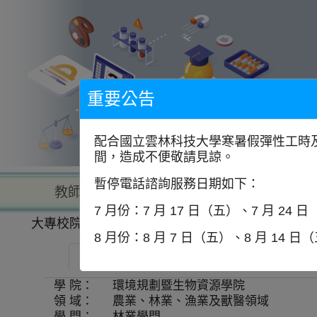
到
主
要
內
容
區
塊
重要公告
配合國立雲林科技大學寒暑假彈性工時及
間，造成不便敬請見諒。
暫停電話諮詢服務日期如下：
教師查詢
學校查詢
以學
7 月份：7 月 17 日（五）、7 月 24 
大專校院一覽表
學系資訊
8 月份：8 月 7 日（五）、8 月 14 日
中國文化大學-森林暨自然保育學系
學 院：
環境規劃暨生物資源學院
領 域：
農業、林業、漁業及獸醫領域
學 門：
林業學門