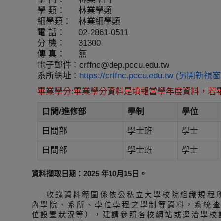
學 類：
林業學類
細學類：
林業細學類
電 話：
02-2861-0511
分 機：
31300
傳 真：
無
電子郵件：
crffnc@dep.pccu.edu.tw
系所網址：
https://crffnc.pccu.edu.tw (另開新視窗
畢業學分:畢業學分資料是填報當學年度資料，若
日間/進修部
學制
學位
日間部
學士班
學士
日間部
學士班
學士
資料擷取日期：2025 年10月15日。
收錄資料範圍係依公私立大學校院組織規程
內學院、系所、學位學程之學制等資料，系統
位設置狀況等），建請參照各校網站或逕洽學校