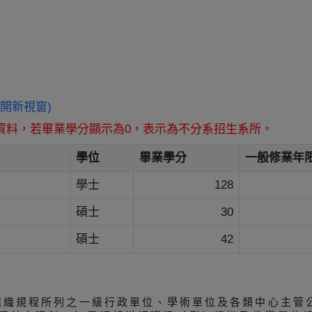
w (另開新視窗)
資料，若畢業學分顯示為0，表示為不分系招生系所。
學位
畢業學分
一般修業年
學士
128
碩士
30
碩士
42
組織規程所列之一級行政單位、學術單位及各類中心主管