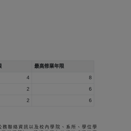
限
最高修業年限
4
8
2
6
2
6
公務聯絡資訊以及校內學院、系所、學位學