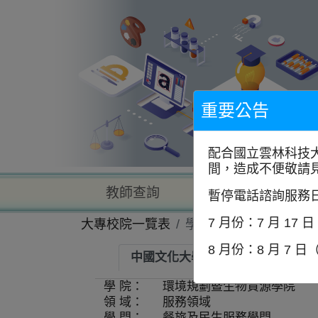
到
主
要
內
容
區
塊
重要公告
配合國立雲林科技
間，造成不便敬請
教師查詢
學校查詢
暫停電話諮詢服務
7 月份：7 月 17 
大專校院一覽表
學系資訊
8 月份：8 月 7 日
中國文化大學-生活應用科學系
學 院：
環境規劃暨生物資源學院
領 域：
服務領域
學 門：
餐旅及民生服務學門