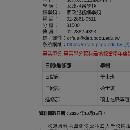
學 類：
家政服務學類
細學類：
家政服務細學類
電 話：
02-2861-0511
分 機：
31500
傳 真：
02-2862-4393
電子郵件：
crfals@dep.pccu.edu.tw
系所網址：
https://crfals.pccu.edu.t
畢業學分:畢業學分資料是填報當學年度
日間/進修部
學制
日間部
學士班
日間部
碩士班
進修部
碩士在職專班
資料擷取日期：2025 年10月15日。
收錄資料範圍係依公私立大學校院