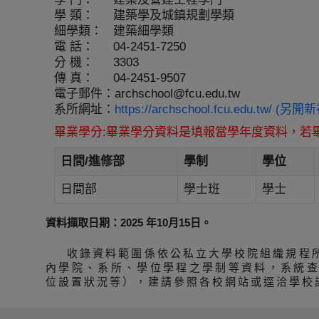
學 類：
建築學及城鎮規劃學類
細學類：
建築細學類
電 話：
04-2451-7250
分 機：
3303
傳 真：
04-2451-9507
電子郵件：
archschool@fcu.edu.tw
系所網址：
https://archschool.fcu.edu.tw/ (另
畢業學分:畢業學分資料是填報當學年度資料，若
日間/進修部
學制
學位
日間部
學士班
學士
資料擷取日期：2025 年10月15日。
收錄資料範圍係依公私立大學校院組織規程
內學院、系所、學位學程之學制等資料，系統
位設置狀況等），建請參照各校網站或逕洽學校