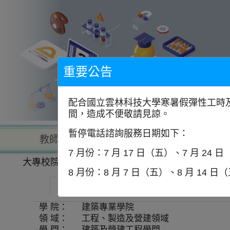
到
主
要
內
容
區
塊
重要公告
配合國立雲林科技大學寒暑假彈性工時及
間，造成不便敬請見諒。
暫停電話諮詢服務日期如下：
教師查詢
學校查詢
以學
7 月份：7 月 17 日（五）、7 月 24 
大專校院一覽表
學系資訊
8 月份：8 月 7 日（五）、8 月 14 日
逢甲大學-建築學士學位學程
師資
學 院：
建築專業學院
領 域：
工程、製造及營建領域
學 門：
建築及營建工程學門