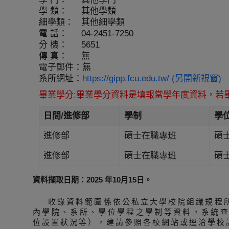
學 類：
其他學類
細學類：
其他細學類
電 話：
04-2451-7250
分 機：
5651
傳 真：
無
電子郵件：
無
系所網址：
https://gipp.fcu.edu.tw/ (另開新視窗)
畢業學分:畢業學分資料是填報當學年度資料，若
日間/進修部
學制
學
進修部
碩士在職專班
碩
進修部
碩士在職專班
碩
資料擷取日期：2025 年10月15日。
收錄資料範圍係依公私立大學校院組織規程
內學院、系所、學位學程之學制等資料，系統
位設置狀況等），建請參照各校網站或逕洽學校