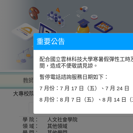
到
主
要
內
容
區
塊
重要公告
配合國立雲林科技大學寒暑假彈性工時及
間，造成不便敬請見諒。
暫停電話諮詢服務日期如下：
教師查詢
學校查詢
以學
7 月份：7 月 17 日（五）、7 月 24 
大專校院一覽表
學系資訊
8 月份：8 月 7 日（五）、8 月 14 日
逢甲大學-社會創新暨永續碩士在職學位學程
學 院：
人文社會學院
領 域：
其他領域
學 門：
其他學門