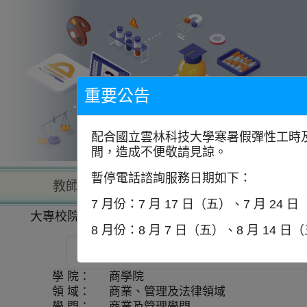
到
主
要
內
容
區
塊
重要公告
配合國立雲林科技大學寒暑假彈性工時及
間，造成不便敬請見諒。
暫停電話諮詢服務日期如下：
教師查詢
學校查詢
以學
7 月份：7 月 17 日（五）、7 月 24 
大專校院一覽表
學系資訊
8 月份：8 月 7 日（五）、8 月 14 日
逢甲大學-財稅學系
師資
學 院：
商學院
領 域：
商業、管理及法律領域
學 門：
商業及管理學門