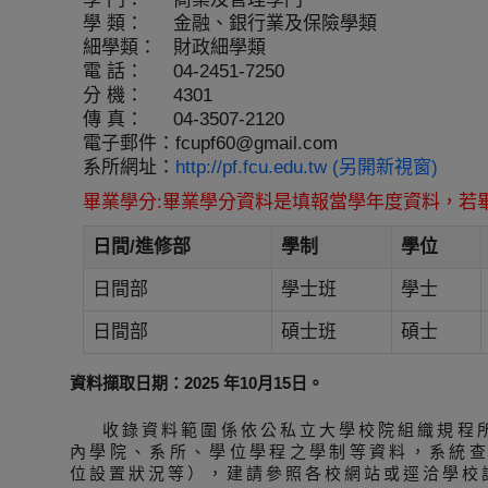
學 類：
金融、銀行業及保險學類
細學類：
財政細學類
電 話：
04-2451-7250
分 機：
4301
傳 真：
04-3507-2120
電子郵件：
fcupf60@gmail.com
系所網址：
http://pf.fcu.edu.tw (另開新視窗)
畢業學分:畢業學分資料是填報當學年度資料，若
日間/進修部
學制
學位
日間部
學士班
學士
日間部
碩士班
碩士
資料擷取日期：2025 年10月15日。
收錄資料範圍係依公私立大學校院組織規程
內學院、系所、學位學程之學制等資料，系統
位設置狀況等），建請參照各校網站或逕洽學校