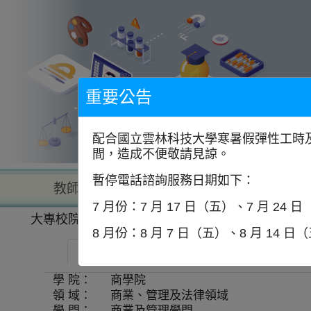
到
主
要
內
容
區
塊
重要公告
配合國立雲林科技大學寒暑假彈性工時及
間，造成不便敬請見諒。
暫停電話諮詢服務日期如下：
教師查詢
學校查詢
以學
7 月份：7 月 17 日（五）、7 月 24 
大專校院一覽表
學系資訊
8 月份：8 月 7 日（五）、8 月 14 日
逢甲大學-企業管理學系
師資
學 院：
商學院
領 域：
商業、管理及法律領域
學 門：
商業及管理學門