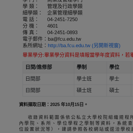
學 類：
管理及行政學類
細學類：
企業管理細學類
電 話：
04-2451-7250
分 機：
4601
傳 真：
04-2451-0893
電子郵件：
ba@fcu.edu.tw
系所網址：
http://ba.fcu.edu.tw (另開新視窗)
畢業學分:畢業學分資料是填報當學年度資料，若
日間/進修部
學制
學位
日間部
學士班
學士
日間部
碩士班
碩士
資料擷取日期：2025 年10月15日。
收錄資料範圍係依公私立大學校院組織規程
內學院、系所、學位學程之學制等資料，系統
位設置狀況等），建請參照各校網站或逕洽學校