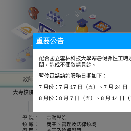
到
主
要
內
容
區
塊
重要公告
配合國立雲林科技大學寒暑假彈性工時及
間，造成不便敬請見諒。
暫停電話諮詢服務日期如下：
教師查詢
學校查詢
以學
7 月份：7 月 17 日（五）、7 月 24 
大專校院一覽表
學系資訊
8 月份：8 月 7 日（五）、8 月 14 日
逢甲大學-金融學院學士班
師資
學 院：
金融學院
領 域：
商業、管理及法律領域
學 門：
商業及管理學門