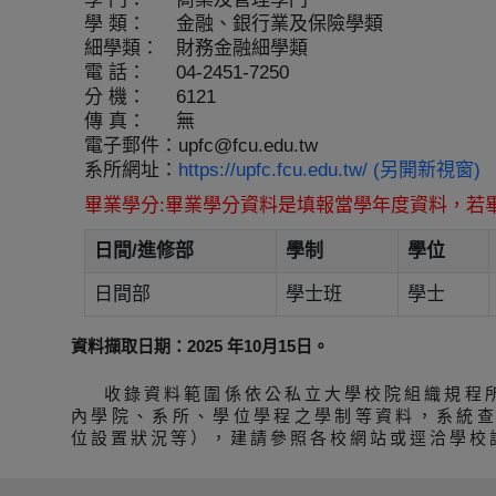
學 類：
金融、銀行業及保險學類
細學類：
財務金融細學類
電 話：
04-2451-7250
分 機：
6121
傳 真：
無
電子郵件：
upfc@fcu.edu.tw
系所網址：
https://upfc.fcu.edu.tw/ (另開新視窗)
畢業學分:畢業學分資料是填報當學年度資料，若
日間/進修部
學制
學位
日間部
學士班
學士
資料擷取日期：2025 年10月15日。
收錄資料範圍係依公私立大學校院組織規程
內學院、系所、學位學程之學制等資料，系統
位設置狀況等），建請參照各校網站或逕洽學校