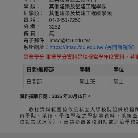
學 類：
其他建築及營建工程學類
細學類：
其他建築及營建工程細學類
電 話：
04-2451-7250
分 機：
3252
傳 真：
無
電子郵件：
imsc@fcu.edu.tw
系所網址：
https://imsc.fcu.edu.tw/ (另開新視窗)
畢業學分:畢業學分資料是填報當學年度資料，若
日間/進修部
學制
學位
日間部
碩士班
碩士
資料擷取日期：2025 年10月15日。
收錄資料範圍係依公私立大學校院組織規程
內學院、系所、學位學程之學制等資料，系統
位設置狀況等），建請參照各校網站或逕洽學校