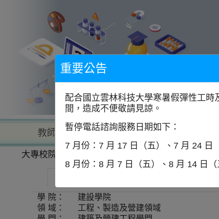
到
主
要
內
容
區
塊
重要公告
配合國立雲林科技大學寒暑假彈性工時及
間，造成不便敬請見諒。
暫停電話諮詢服務日期如下：
教師查詢
學校查詢
以學
7 月份：7 月 17 日（五）、7 月 24 
大專校院一覽表
學系資訊
8 月份：8 月 7 日（五）、8 月 14 日
逢甲大學-智慧城市碩士學位學程
師
學 院：
建設學院
領 域：
工程、製造及營建領域
學 門：
建築及營建工程學門