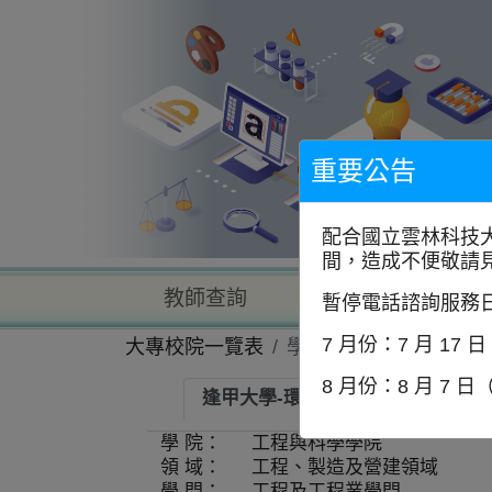
到
主
要
內
容
區
塊
重要公告
配合國立雲林科技
間，造成不便敬請
教師查詢
學校查詢
暫停電話諮詢服務
7 月份：7 月 17 
大專校院一覽表
學系資訊
8 月份：8 月 7 日
逢甲大學-環境工程與科學學系
學 院：
工程與科學學院
領 域：
工程、製造及營建領域
學 門：
工程及工程業學門