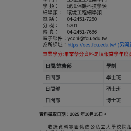
學 類：
環境保護科技學類
細學類：
環境工程細學類
電 話：
04-2451-7250
分 機：
5201
傳 真：
04-2451-7686
電子郵件：
ycchi@fcu.edu.tw
系所網址：
https://ees.fcu.edu.tw/ (
畢業學分:畢業學分資料是填報當學年度
日間/進修部
學制
日間部
學士班
日間部
碩士班
日間部
博士班
資料擷取日期：2025 年10月15日。
收錄資料範圍係依公私立大學校院