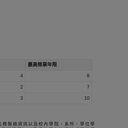
最高修業年限
4
8
2
7
3
10
公務聯絡資訊以及校內學院、系所、學位學