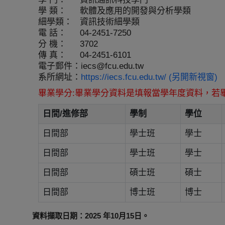
學 類：
軟體及應用的開發與分析學類
細學類：
資訊技術細學類
電 話：
04-2451-7250
分 機：
3702
傳 真：
04-2451-6101
電子郵件：
iecs@fcu.edu.tw
系所網址：
https://iecs.fcu.edu.tw/ (另開新視窗)
畢業學分:畢業學分資料是填報當學年度資料，若
日間/進修部
學制
學位
日間部
學士班
學士
日間部
學士班
學士
日間部
碩士班
碩士
日間部
博士班
博士
資料擷取日期：2025 年10月15日。