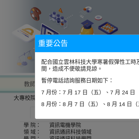
到
主
要
內
容
區
塊
重要公告
配合國立雲林科技大學寒暑假彈性工時及
間，造成不便敬請見諒。
暫停電話諮詢服務日期如下：
教師查詢
學校查詢
以學
7 月份：7 月 17 日（五）、7 月 24 
大專校院一覽表
學系資訊
8 月份：8 月 7 日（五）、8 月 14 日
逢甲大學-資訊工程學系
師資
學 院：
資訊電機學院
領 域：
資訊通訊科技領域
學 門：
資訊通訊科技學門