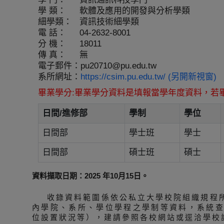
學 類：
軟體及應用的開發與分析學類
細學類：
資訊技術細學類
電 話：
04-2632-8001
分 機：
18011
傳 真：
無
電子郵件：
pu20710@pu.edu.tw
系所網址：
https://csim.pu.edu.tw/ (另開新視窗)
畢業學分:畢業學分資料是填報當學年度資料，若
日間/進修部
學制
學位
日間部
學士班
學士
日間部
碩士班
碩士
資料擷取日期：2025 年10月15日。
收錄資料範圍係依公私立大學校院組織規程
內學院、系所、學位學程之學制等資料，系統
位設置狀況等），建請參照各校網站或逕洽學校