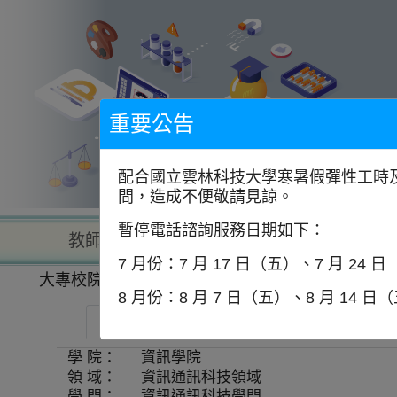
到
主
要
內
容
區
塊
重要公告
配合國立雲林科技大學寒暑假彈性工時及
間，造成不便敬請見諒。
暫停電話諮詢服務日期如下：
教師查詢
學校查詢
以學
7 月份：7 月 17 日（五）、7 月 24 
大專校院一覽表
學系資訊
8 月份：8 月 7 日（五）、8 月 14 日
靜宜大學-資訊管理學系
師資
學 院：
資訊學院
領 域：
資訊通訊科技領域
學 門：
資訊通訊科技學門