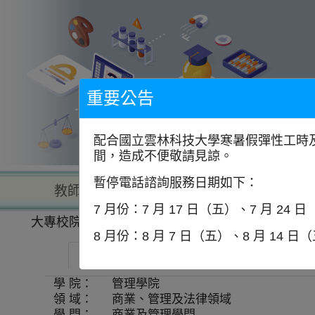
到
主
要
內
容
區
塊
重要公告
配合國立雲林科技大學寒暑假彈性工時及
間，造成不便敬請見諒。
暫停電話諮詢服務日期如下：
教師查詢
學校查詢
以學
7 月份：7 月 17 日（五）、7 月 24 
大專校院一覽表
學系資訊
8 月份：8 月 7 日（五）、8 月 14 日
中華大學學校財團法人中華大學-企業管理學
學 院：
管理學院
領 域：
商業、管理及法律領域
學 門：
商業及管理學門