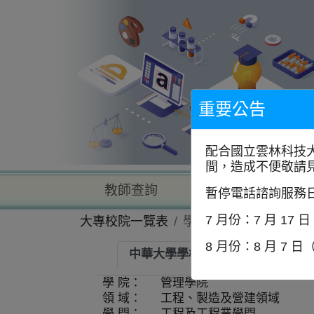
到
主
要
內
容
區
塊
重要公告
配合國立雲林科技
間，造成不便敬請
教師查詢
學校查詢
暫停電話諮詢服務
7 月份：7 月 17 
大專校院一覽表
學系資訊
8 月份：8 月 7 日
中華大學學校財團法人中華大學-工
學 院：
管理學院
領 域：
工程、製造及營建領域
學 門：
工程及工程業學門