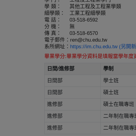
學 類：
其他工程及工程業學類
細學類：
工業工程細學類
電 話：
03-518-6592
分 機：
無
傳 真：
03-518-6570
電子郵件：
ren@chu.edu.tw
系所網址：
https://im.chu.edu.tw (另
畢業學分:畢業學分資料是填報當學年度
日間/進修部
學制
日間部
學士班
日間部
碩士班
進修部
碩士在職專班
進修部
二年制在職專
進修部
二年制在職專