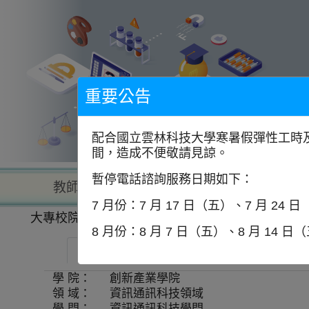
到
主
要
內
容
區
塊
重要公告
配合國立雲林科技大學寒暑假彈性工時及
間，造成不便敬請見諒。
暫停電話諮詢服務日期如下：
教師查詢
學校查詢
以學
7 月份：7 月 17 日（五）、7 月 24 
大專校院一覽表
學系資訊
8 月份：8 月 7 日（五）、8 月 14 日
中華大學學校財團法人中華大學-人工智慧與
學 院：
創新產業學院
領 域：
資訊通訊科技領域
學 門：
資訊通訊科技學門