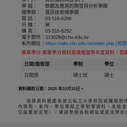
學 類：
軟體及應用的開發與分析學類
細學類：
資訊技術細學類
電 話：
03-518-6266
分 機：
無
傳 真：
03-518-6252
電子郵件：
113028@chu.edu.tw
系所網址：
https://aibi.chu.edu.tw/index.php 
畢業學分:畢業學分資料是填報當學年度資料，若
日間/進修部
學制
學位
日間部
碩士班
碩士
資料擷取日期：2025 年10月15日。
收錄資料範圍係依公私立大學校院組織規程
內學院、系所、學位學程之學制等資料，系統
位設置狀況等），建請參照各校網站或逕洽學校