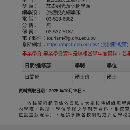
學 類：
旅遊觀光及休閒學類
細學類：
旅遊觀光細學類
電 話：
03-518-6882
分 機：
無
傳 真：
03-537-5187
電子郵件：
tourism@g.chu.edu.tw
系所網址：
https://mpct.chu.edu.tw/ (另開新視窗)
畢業學分:畢業學分資料是填報當學年度資料，若
日間/進修部
學制
學位
日間部
碩士班
碩士
資料擷取日期：2025 年10月15日。
收錄資料範圍係依公私立大學校院組織規程
內學院、系所、學位學程之學制等資料，系統
位設置狀況等），建請參照各校網站或逕洽學校