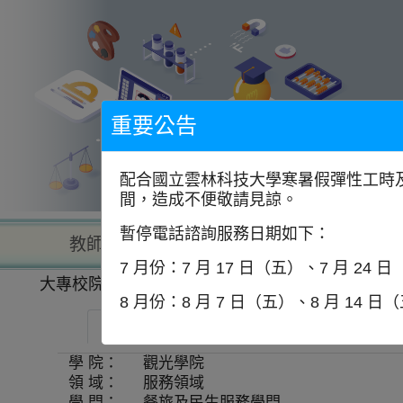
到
主
要
內
容
區
塊
重要公告
配合國立雲林科技大學寒暑假彈性工時及
間，造成不便敬請見諒。
暫停電話諮詢服務日期如下：
教師查詢
學校查詢
以學
7 月份：7 月 17 日（五）、7 月 24 
大專校院一覽表
學系資訊
8 月份：8 月 7 日（五）、8 月 14 日
中華大學學校財團法人中華大學-觀光學院碩
學 院：
觀光學院
領 域：
服務領域
學 門：
餐旅及民生服務學門